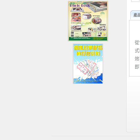
產
從
式
效
即