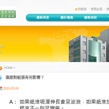
:::
回首頁
有問必答
HOME
>
濕度對紙張有何影嚮？
2010-03-24